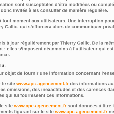
lisation sont susceptibles d’être modifiées ou complé
donc invités à les consulter de manière régulière.
à tout moment aux utilisateurs. Une interruption po
rry Gallic, qui s’efforcera alors de communiquer préa
is à jour régulièrement par Thierry Gallic. De la mê
: elles s’imposent néanmoins à l’utilisateur qui est 
ance.
is.
r objet de fournir une information concernant l’ense
r le site
www.apc-agencement.fr
des informations aus
des omissions, des inexactitudes et des carences dans
res qui lui fournissent ces informations.
le site
www.apc-agencement.fr
sont données à titre i
ements figurant sur le site
www.apc-agencement.fr
ne 